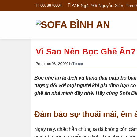
Skip
A15 Ngõ 765 Nguyễn Xiển, Thanh
0978870004
to
content
Vì Sao Nên Bọc Ghế Ăn?
Posted on
07/12/2020
in
Tin tức
Bọc ghế ăn là dịch vụ hàng đầu giúp bộ bàn 
tượng đối với mọi người khi gia đình bạn có d
ghế ăn nhà mình đấy nhé! Hãy cùng Sofa Bì
Đảm bảo sự thoải mái, êm á
Ngày nay, chắc hẳn chúng ta đã không còn cảm 
gian nhà bếp của mỗi gia đình. Tuy nhiên, cùng 