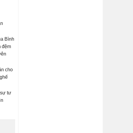
ạn
ủa Bình
àm đệm
yên
ăn cho
 ghế
 sự tư
in