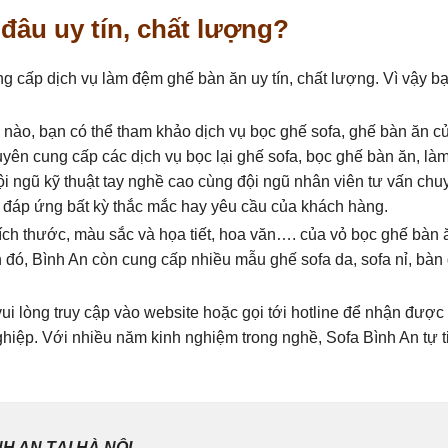
đâu uy tín, chất lượng?
ung cấp dịch vụ làm đệm ghế bàn ăn uy tín, chất lượng. Vì vậy b
nào, bạn có thể tham khảo dịch vụ bọc ghế sofa, ghế bàn ăn c
uyên cung cấp các dịch vụ bọc lại ghế sofa, bọc ghế bàn ăn, l
 ngũ kỹ thuật tay nghề cao cùng đội ngũ nhân viên tư vấn chu
và đáp ứng bất kỳ thắc mắc hay yêu cầu của khách hàng.
kích thước, màu sắc và họa tiết, hoa văn…. của vỏ bọc ghế bàn 
đó, Bình An còn cung cấp nhiều mẫu ghế sofa da, sofa nỉ, bàn
ui lòng truy cập vào website hoặc gọi tới hotline để nhận được
ghiệp. Với nhiều năm kinh nghiệm trong nghề, Sofa Bình An tự t
H AN TẠI HÀ NỘI