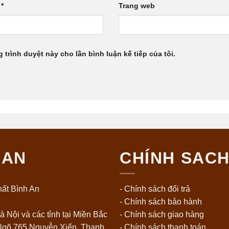
l
*
Trang web
g trình duyệt này cho lần bình luận kế tiếp của tôi.
 AN
CHÍNH SAC
ất Bình An
- Chính sách đổi trả
- Chính sách bảo hành
à Nội và các tỉnh tại Miền Bắc
- Chính sách giao hàng
 Ngõ 765 Nguyễn Xiển, Thanh
- Chính sách thanh toán