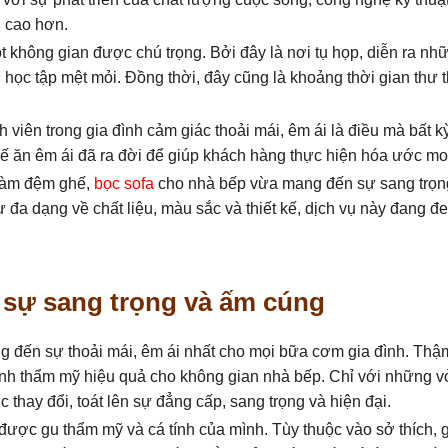
 cao hơn.
không gian được chú trọng. Bởi đây là nơi tụ họp, diễn ra nh
học tập mệt mỏi. Đồng thời, đây cũng là khoảng thời gian thư t
h viên trong gia đình cảm giác thoải mái, êm ái là điều mà bất k
 ăn êm ái đã ra đời để giúp khách hàng thực hiện hóa ước m
 làm đệm ghế,
bọc sofa
cho nhà bếp vừa mang đến sự sang trọn
ự đa dạng về chất liệu, màu sắc và thiết kế, dịch vụ này đang 
 sự sang trọng và ấm cúng
g đến sự thoải mái, êm ái nhất cho mọi bữa cơm gia đình. Thậm
tính thẩm mỹ hiệu quả cho không gian nhà bếp. Chỉ với những v
thay đổi, toát lên sự đẳng cấp, sang trọng và hiện đại.
 được gu thẩm mỹ và cá tính của mình. Tùy thuộc vào sở thích, 