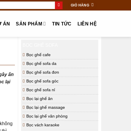
GIỎ HÀNG
Ự ÁN
SẢN PHẨM
TIN TỨC
LIÊN HỆ
BỌC GHẾ SOFA
Bọc ghế cafe
Bọc ghế sofa da
Bọc ghế sofa đơn
 gây ấn
Bọc ghế sofa góc
c lại
Bọc ghế sofa nỉ
Bọc lại ghế ăn
Bọc lại ghế massage
Bọc lại ghế văn phòng
 không
Bọc vách karaoke
 thì