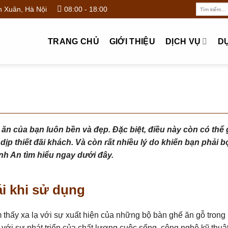
Tìm
 Xuân, Hà Nội
08:00 - 18:00
kiếm:
TRANG CHỦ
GIỚI THIỆU
DỊCH VỤ
D
ăn của bạn luôn bền và đẹp. Đặc biệt, điều này còn có thể
ịp thiết đãi khách. Và còn rất nhiều lý do khiến bạn phải bọ
nh An tìm hiểu ngay dưới đây.
i khi sử dụng
thấy xa lạ với sự xuất hiện của những bộ bàn ghế ăn gỗ trong
với sự phát triển của chất lượng cuộc sống, công nghệ kỹ thuật