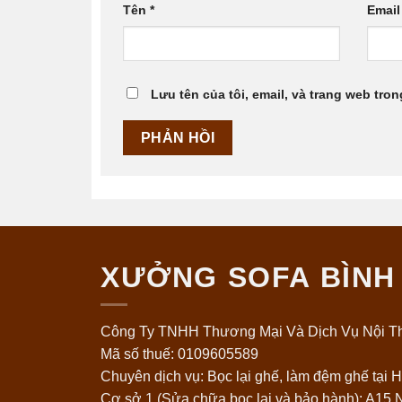
Tên
*
Emai
Lưu tên của tôi, email, và trang web tron
XƯỞNG SOFA BÌNH
Công Ty TNHH Thương Mại Và Dịch Vụ Nội Th
Mã số thuế: 0109605589
Chuyên dịch vụ: Bọc lại ghế, làm đệm ghế tại H
Cơ sở 1 (Sửa chữa bọc lại và bảo hành): A15