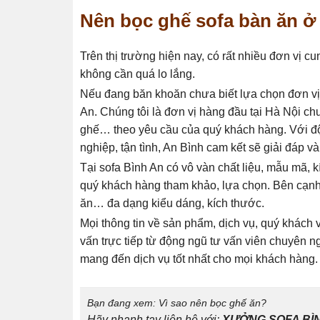
Nên bọc ghế sofa bàn ăn ở 
Trên thị trường hiện nay, có rất nhiều đơn vị c
không cần quá lo lắng.
Nếu đang băn khoăn chưa biết lựa chọn đơn vị 
An. Chúng tôi là đơn vị hàng đầu tại Hà Nội ch
ghế… theo yêu cầu của quý khách hàng. Với đội
nghiệp, tận tình, An Bình cam kết sẽ giải đáp 
Tại sofa Bình An có vô vàn chất liệu, mẫu mã, 
quý khách hàng tham khảo, lựa chọn. Bên cạnh 
ăn… đa dạng kiểu dáng, kích thước.
Mọi thông tin về sản phẩm, dịch vụ, quý khách v
vấn trực tiếp từ động ngũ tư vấn viên chuyên n
mang đến dịch vụ tốt nhất cho mọi khách hàng.
Bạn đang xem: Vì sao nên bọc ghế ăn?
Hãy nhanh tay liên hệ với:
XƯỞNG
SOFA BÌN