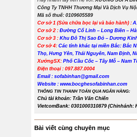
Công Ty TNHH Thương Mại Và Dịch Vụ Nội
Mã số thuế: 0109605589
Cơ sở 1 (Sửa chữa bọc lại và bảo hành) :
A
Cơ sở 2 :
Đường Cổ Linh
– Long Biên – Hà
Cơ sở 3 :
Khu Đô Thị Sao Đỏ
– Dương Kinh
Cơ sở 4:
Các tỉnh khác tại miền Bắc: Bắc 
Thọ, Hưng Yên, Thái Nguyên, Nam Định, Ni
XưởngSX:
Phố Cầu Cốc – Tây Mỗ – Nam Từ
Điện thoại : 097.887.0004
Email : sofabinhan@gmail.com
Website : www.bocghesofabinhan.com
THÔNG TIN THANH TOÁN QUA NGÂN HÀNG:
Chủ tài khoản: Trần Văn Chiến
VietcomBank: 0301000310879 (Chinhánh: 
Bài viết cùng chuyên mục