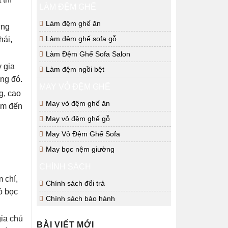
LÀM ĐỆM GHẾ
Làm đệm ghế ăn
ững
Làm đệm ghế sofa gỗ
hái,
Làm Đệm Ghế Sofa Salon
ỳ gia
Làm đệm ngồi bệt
ong đó.
MAY VỎ ĐỆM GHẾ
g, cao
May vỏ đệm ghế ăn
đem đến
May vỏ đệm ghế gỗ
May Vỏ Đệm Ghế Sofa
May bọc nệm giường
CHÍNH SÁCH
 chí,
Chính sách đổi trả
ỏ bọc
Chính sách bảo hành
gia chủ
BÀI VIẾT MỚI