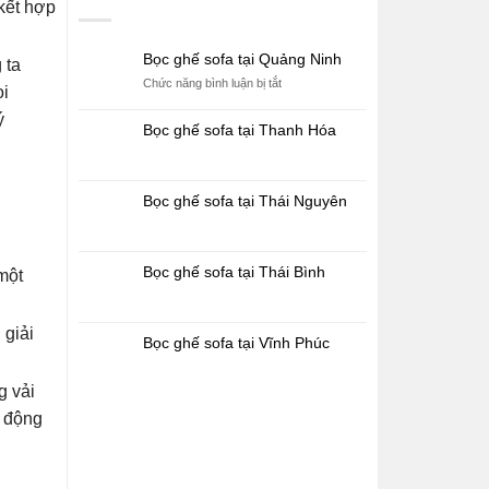
 kết hợp
Bọc ghế sofa tại Quảng Ninh
 ta
ở
Chức năng bình luận bị tắt
ọi
Bọc
ý
ghế
Bọc ghế sofa tại Thanh Hóa
sofa
tại
Quảng
Ninh
Bọc ghế sofa tại Thái Nguyên
Bọc ghế sofa tại Thái Bình
một
 giải
Bọc ghế sofa tại Vĩnh Phúc
g vải
c động