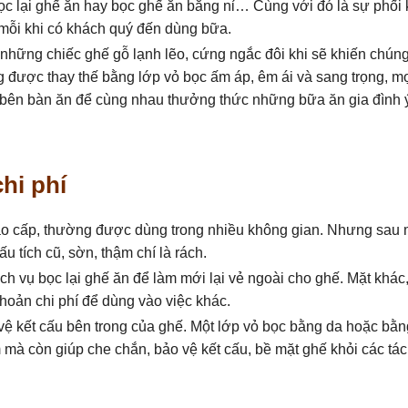
bọc lại ghế ăn hay bọc ghế ăn bằng nỉ… Cùng với đó là sự phối
 mỗi khi có khách quý đến dùng bữa.
, những chiếc ghế gỗ lạnh lẽo, cứng ngắc đôi khi sẽ khiến chúng
 được thay thế bằng lớp vỏ bọc ấm áp, êm ái và sang trọng, m
n bên bàn ăn để cùng nhau thưởng thức những bữa ăn gia đình 
chi phí
cao cấp, thường được dùng trong nhiều không gian. Nhưng sau 
u tích cũ, sờn, thậm chí là rách.
ch vụ bọc lại ghế ăn để làm mới lại vẻ ngoài cho ghế. Mặt khác,
hoản chi phí để dùng vào việc khác.
 vệ kết cấu bên trong của ghế. Một lớp vỏ bọc bằng da hoặc bằn
mà còn giúp che chắn, bảo vệ kết cấu, bề mặt ghế khỏi các tá
…