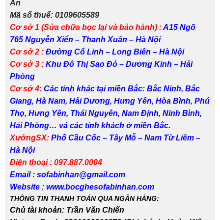
An
Mã số thuế: 0109605589
Cơ sở 1 (Sửa chữa bọc lại và bảo hành) :
A15 Ngõ
765 Nguyễn Xiển – Thanh Xuân – Hà Nội
Cơ sở 2 :
Đường Cổ Linh
– Long Biên – Hà Nội
Cơ sở 3 :
Khu Đô Thị Sao Đỏ
– Dương Kinh – Hải
Phòng
Cơ sở 4:
Các tỉnh khác tại miền Bắc: Bắc Ninh, Bắc
Giang, Hà Nam, Hải Dương, Hưng Yên, Hòa Bình, Phú
Thọ, Hưng Yên, Thái Nguyên, Nam Định, Ninh Bình,
Hải Phòng… vá các tỉnh khách ở miền Bắc.
XưởngSX:
Phố Cầu Cốc – Tây Mỗ – Nam Từ Liêm –
Hà Nội
Điện thoại : 097.887.0004
Email : sofabinhan@gmail.com
Website : www.bocghesofabinhan.com
THÔNG TIN THANH TOÁN QUA NGÂN HÀNG:
Chủ tài khoản: Trần Văn Chiến