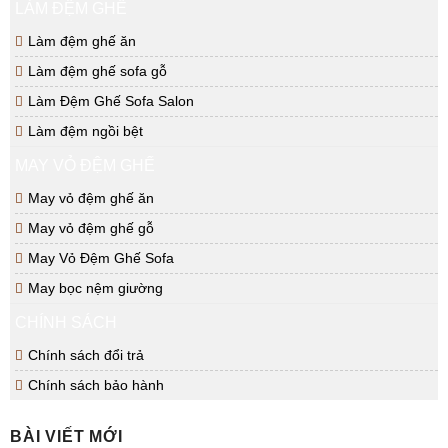
LÀM ĐỆM GHẾ
Làm đệm ghế ăn
Làm đệm ghế sofa gỗ
Làm Đệm Ghế Sofa Salon
Làm đệm ngồi bệt
MAY VỎ ĐỆM GHẾ
May vỏ đệm ghế ăn
May vỏ đệm ghế gỗ
May Vỏ Đệm Ghế Sofa
May bọc nệm giường
CHÍNH SÁCH
Chính sách đổi trả
Chính sách bảo hành
BÀI VIẾT MỚI