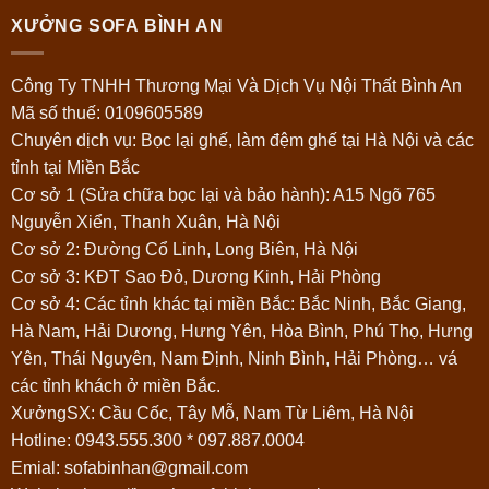
XƯỞNG SOFA BÌNH AN
Công Ty TNHH Thương Mại Và Dịch Vụ Nội Thất Bình An
Mã số thuế: 0109605589
Chuyên dịch vụ: Bọc lại ghế, làm đệm ghế tại Hà Nội và các
tỉnh tại Miền Bắc
Cơ sở 1 (Sửa chữa bọc lại và bảo hành): A15 Ngõ 765
Nguyễn Xiển, Thanh Xuân, Hà Nội
Cơ sở 2: Đường Cổ Linh, Long Biên, Hà Nội
Cơ sở 3: KĐT Sao Đỏ, Dương Kinh, Hải Phòng
Cơ sở 4: Các tỉnh khác tại miền Bắc: Bắc Ninh, Bắc Giang,
Hà Nam, Hải Dương, Hưng Yên, Hòa Bình, Phú Thọ, Hưng
Yên, Thái Nguyên, Nam Định, Ninh Bình, Hải Phòng… vá
các tỉnh khách ở miền Bắc.
XưởngSX: Cầu Cốc, Tây Mỗ, Nam Từ Liêm, Hà Nội
Hotline:
0943.555.300
*
097.887.0004
Emial: sofabinhan@gmail.com