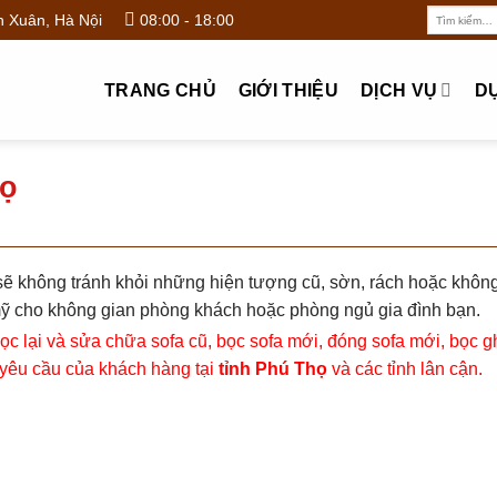
Tìm
 Xuân, Hà Nội
08:00 - 18:00
kiếm:
TRANG CHỦ
GIỚI THIỆU
DỊCH VỤ
D
họ
sẽ không tránh khỏi những hiện tượng cũ, sờn, rách hoặc khôn
ỹ cho không gian phòng khách hoặc phòng ngủ gia đình bạn.
ọc lại và sửa chữa sofa cũ, bọc sofa mới, đóng sofa mới, bọc g
yêu cầu của khách hàng tại
tỉnh Phú Thọ
và các tỉnh lân cận.