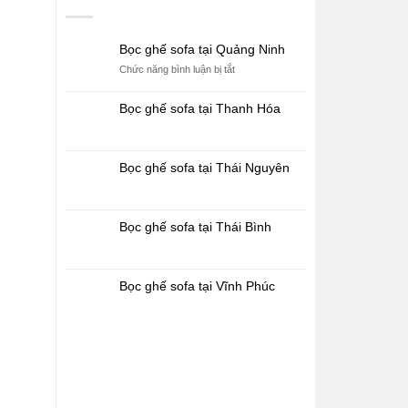
Bọc ghế sofa tại Quảng Ninh
ở
Chức năng bình luận bị tắt
Bọc
ghế
Bọc ghế sofa tại Thanh Hóa
sofa
tại
Quảng
Ninh
Bọc ghế sofa tại Thái Nguyên
Bọc ghế sofa tại Thái Bình
Bọc ghế sofa tại Vĩnh Phúc