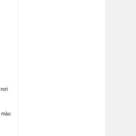
 nơi
ề màu