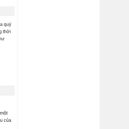
ủa quý
g thời
như
 một
ầu của