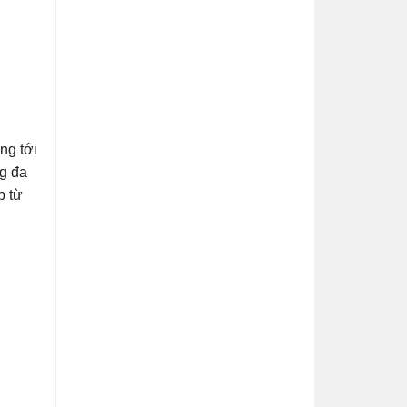
ng tới
g đa
p từ