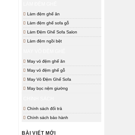
LÀM ĐỆM GHẾ
Làm đệm ghế ăn
Làm đệm ghế sofa gỗ
Làm Đệm Ghế Sofa Salon
Làm đệm ngồi bệt
MAY VỎ ĐỆM GHẾ
May vỏ đệm ghế ăn
May vỏ đệm ghế gỗ
May Vỏ Đệm Ghế Sofa
May bọc nệm giường
CHÍNH SÁCH
Chính sách đổi trả
Chính sách bảo hành
BÀI VIẾT MỚI