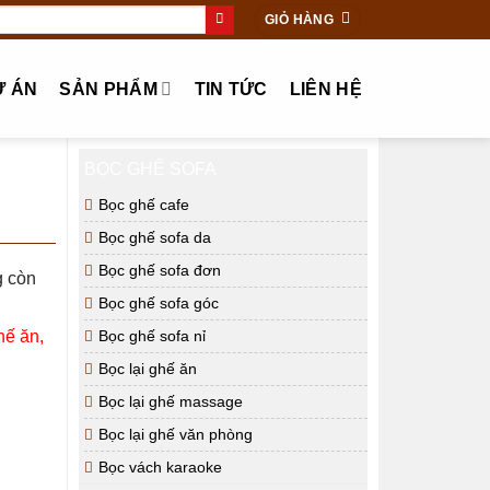
GIỎ HÀNG
Ự ÁN
SẢN PHẨM
TIN TỨC
LIÊN HỆ
BỌC GHẾ SOFA
Bọc ghế cafe
Bọc ghế sofa da
Bọc ghế sofa đơn
g còn
Bọc ghế sofa góc
hế ăn,
Bọc ghế sofa nỉ
Bọc lại ghế ăn
Bọc lại ghế massage
Bọc lại ghế văn phòng
Bọc vách karaoke