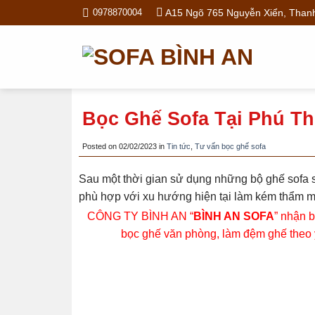
Skip
A15 Ngõ 765 Nguyễn Xiển, Thanh
0978870004
to
content
Bọc Ghế Sofa Tại Phú T
Posted on
02/02/2023
in
Tin tức
,
Tư vấn bọc ghế sofa
Sau một thời gian sử dụng những bộ ghế sofa 
phù hợp với xu hướng hiện tại làm kém thẩm m
CÔNG TY BÌNH AN “
BÌNH AN SOFA
” nhận b
bọc ghế văn phòng, làm đệm ghế theo 