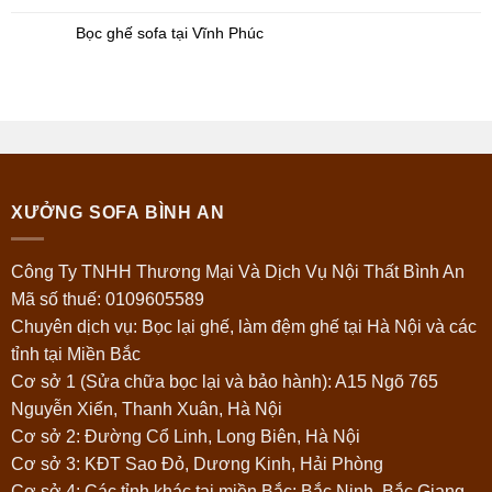
Bọc ghế sofa tại Vĩnh Phúc
XƯỞNG SOFA BÌNH AN
Công Ty TNHH Thương Mại Và Dịch Vụ Nội Thất Bình An
Mã số thuế: 0109605589
Chuyên dịch vụ: Bọc lại ghế, làm đệm ghế tại Hà Nội và các
tỉnh tại Miền Bắc
Cơ sở 1 (Sửa chữa bọc lại và bảo hành): A15 Ngõ 765
Nguyễn Xiển, Thanh Xuân, Hà Nội
Cơ sở 2: Đường Cổ Linh, Long Biên, Hà Nội
Cơ sở 3: KĐT Sao Đỏ, Dương Kinh, Hải Phòng
Cơ sở 4: Các tỉnh khác tại miền Bắc: Bắc Ninh, Bắc Giang,