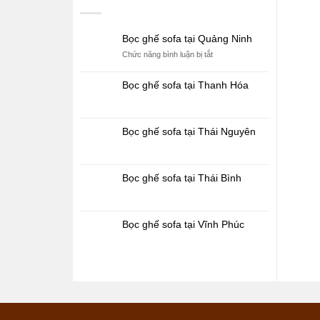
Bọc ghế sofa tại Quảng Ninh
ở
Chức năng bình luận bị tắt
Bọc
ghế
Bọc ghế sofa tại Thanh Hóa
sofa
tại
Quảng
Ninh
Bọc ghế sofa tại Thái Nguyên
Bọc ghế sofa tại Thái Bình
Bọc ghế sofa tại Vĩnh Phúc