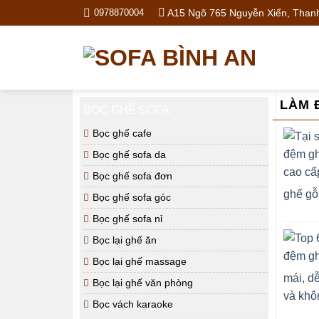
Skip
A15 Ngõ 765 Nguyễn Xiển, Thanh
0978870004
to
content
LÀM 
BỌC GHẾ SOFA
Bọc ghế cafe
Bọc ghế sofa da
Bọc ghế sofa đơn
ghế gỗ
Bọc ghế sofa góc
Bọc ghế sofa nỉ
Bọc lại ghế ăn
Bọc lại ghế massage
mái, dễ
Bọc lại ghế văn phòng
và khôn
Bọc vách karaoke