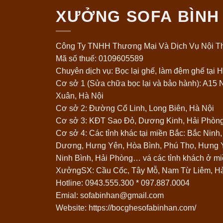
XƯỞNG SOFA BÌNH
Công Ty TNHH Thương Mại Và Dịch Vụ Nội Th
Mã số thuế: 0109605589
Chuyên dịch vụ: Bọc lại ghế, làm đệm ghế tại H
Cơ sở 1 (Sửa chữa bọc lại và bảo hành): A15
Xuân, Hà Nội
Cơ sở 2: Đường Cổ Linh, Long Biên, Hà Nội
Cơ sở 3: KĐT Sao Đỏ, Dương Kinh, Hải Phòn
Cơ sở 4: Các tỉnh khác tại miền Bắc: Bắc Ninh
Dương, Hưng Yên, Hòa Bình, Phú Thọ, Hưng Y
Ninh Bình, Hải Phòng… vá các tỉnh khách ở mi
XưởngSX: Cầu Cốc, Tây Mỗ, Nam Từ Liêm, H
Hotline:
0943.555.300
*
097.887.0004
Emial: sofabinhan@gmail.com
Website: https://bocghesofabinhan.com/