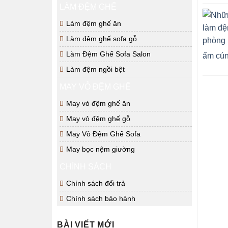
LÀM ĐỆM GHẾ
Làm đệm ghế ăn
Làm đệm ghế sofa gỗ
Làm Đệm Ghế Sofa Salon
ấm cún
Làm đệm ngồi bệt
MAY VỎ ĐỆM GHẾ
May vỏ đệm ghế ăn
May vỏ đệm ghế gỗ
May Vỏ Đệm Ghế Sofa
May bọc nệm giường
CHÍNH SÁCH
Chính sách đổi trả
Chính sách bảo hành
BÀI VIẾT MỚI