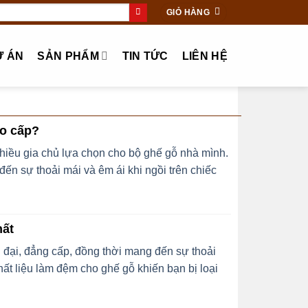
GIỎ HÀNG
Ự ÁN
SẢN PHẨM
TIN TỨC
LIÊN HỆ
ao cấp?
iều gia chủ lựa chọn cho bộ ghế gỗ nhà mình.
n sự thoải mái và êm ái khi ngồi trên chiếc
hất
 đại, đẳng cấp, đồng thời mang đến sự thoải
hất liệu làm đệm cho ghế gỗ khiến bạn bị loại