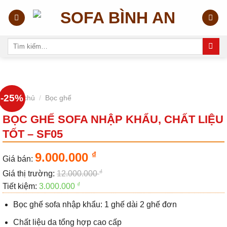
Skip
to
content
Tìm
kiếm:
-25%
Trang chủ
/
Bọc ghế
BỌC GHẾ SOFA NHẬP KHẨU, CHẤT LIỆU
TỐT – SF05
₫
9.000.000
Giá bán:
₫
Giá thị trường:
12.000.000
₫
Tiết kiệm:
3.000.000
Bọc ghế sofa nhập khẩu: 1 ghế dài 2 ghế đơn
Chất liệu da tổng hợp cao cấp