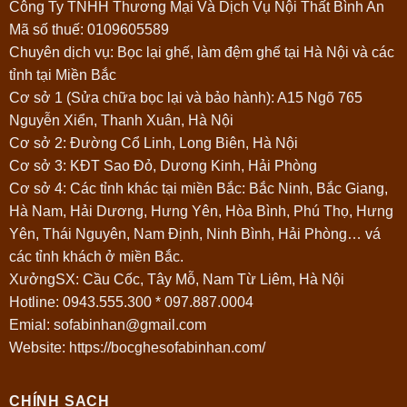
Công Ty TNHH Thương Mại Và Dịch Vụ Nội Thất Bình An
Mã số thuế: 0109605589
Chuyên dịch vụ: Bọc lại ghế, làm đệm ghế tại Hà Nội và các
tỉnh tại Miền Bắc
Cơ sở 1 (Sửa chữa bọc lại và bảo hành): A15 Ngõ 765
Nguyễn Xiển, Thanh Xuân, Hà Nội
Cơ sở 2: Đường Cổ Linh, Long Biên, Hà Nội
Cơ sở 3: KĐT Sao Đỏ, Dương Kinh, Hải Phòng
Cơ sở 4: Các tỉnh khác tại miền Bắc: Bắc Ninh, Bắc Giang,
Hà Nam, Hải Dương, Hưng Yên, Hòa Bình, Phú Thọ, Hưng
Yên, Thái Nguyên, Nam Định, Ninh Bình, Hải Phòng… vá
các tỉnh khách ở miền Bắc.
XưởngSX: Cầu Cốc, Tây Mỗ, Nam Từ Liêm, Hà Nội
Hotline:
0943.555.300
*
097.887.0004
Emial: sofabinhan@gmail.com
Website: https://bocghesofabinhan.com/
CHÍNH SACH