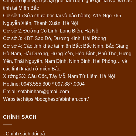
Chuyên dịch vụ: Bọc lại ghế, làm đệm ghế tại Hà Nội và các
tỉnh tại Miền Bắc
Cơ sở 1 (Sửa chữa bọc lại và bảo hành): A15 Ngõ 765
Nguyễn Xiển, Thanh Xuân, Hà Nội
Cơ sở 2: Đường Cổ Linh, Long Biên, Hà Nội
Cơ sở 3: KĐT Sao Đỏ, Dương Kinh, Hải Phòng
Cơ sở 4: Các tỉnh khác tại miền Bắc: Bắc Ninh, Bắc Giang,
Hà Nam, Hải Dương, Hưng Yên, Hòa Bình, Phú Thọ, Hưng
Yên, Thái Nguyên, Nam Định, Ninh Bình, Hải Phòng… vá
các tỉnh khách ở miền Bắc.
XưởngSX: Cầu Cốc, Tây Mỗ, Nam Từ Liêm, Hà Nội
Hotline:
0943.555.300
*
097.887.0004
Emial: sofabinhan@gmail.com
Website: https://bocghesofabinhan.com/
CHÍNH SACH
- Chính sách đổi trả