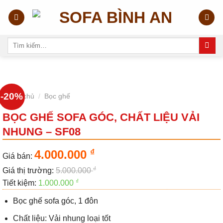
Skip
to
content
Tìm
kiếm:
-20%
Trang chủ
/
Bọc ghế
BỌC GHẾ SOFA GÓC, CHẤT LIỆU VẢI
NHUNG – SF08
₫
4.000.000
Giá bán:
₫
Giá thị trường:
5.000.000
₫
Tiết kiệm:
1.000.000
Bọc ghế sofa góc, 1 đôn
Chất liệu: Vải nhung loại tốt