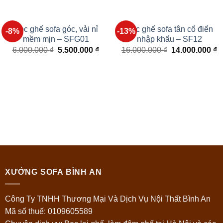
Bọc ghế sofa góc, vải nỉ
Bọc ghế sofa tân cổ điển
-8%
-13%
mềm mịn – SFG01
nhập khẩu – SF12
6.000.000
₫
5.500.000
₫
16.000.000
₫
14.000.000
₫
XƯỞNG SOFA BÌNH AN
Công Ty TNHH Thương Mại Và Dịch Vụ Nội Thất Bình An
Mã số thuế: 0109605589